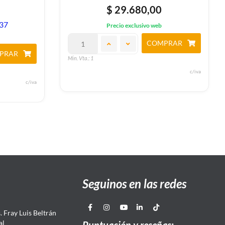
$ 29.680,00
,37
Precio exclusivo web
COMPRAR
PRAR
Min. Vta.: 1
c/iva
c/iva
Seguinos en las redes
 Fray Luis Beltrán
al