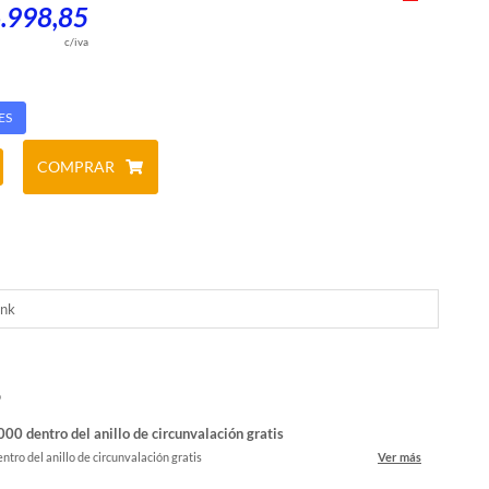
6.998,85
c/iva
ES
COMPRAR
ink
o
00 dentro del anillo de circunvalación gratis
ntro del anillo de circunvalación gratis
Ver más