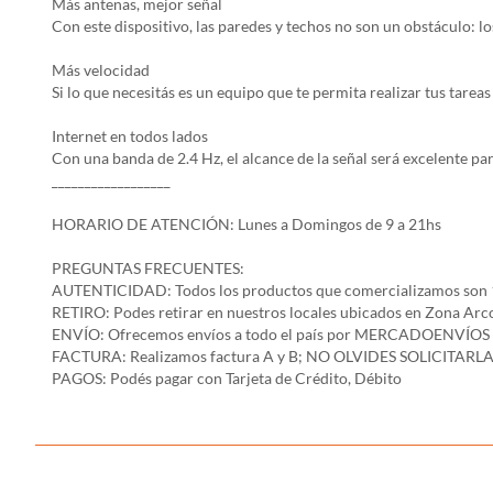
Más antenas, mejor señal
Con este dispositivo, las paredes y techos no son un obstáculo: l
Más velocidad
Si lo que necesitás es un equipo que te permita realizar tus tarea
Internet en todos lados
Con una banda de 2.4 Hz, el alcance de la señal será excelente par
__________________
HORARIO DE ATENCIÓN: Lunes a Domingos de 9 a 21hs
PREGUNTAS FRECUENTES:
AUTENTICIDAD: Todos los productos que comercializamos son 
RETIRO: Podes retirar en nuestros locales ubicados en Zona A
ENVÍO: Ofrecemos envíos a todo el país por MERCADOENVÍOS y env
FACTURA: Realizamos factura A y B; NO OLVIDES SOLICITARLA
PAGOS: Podés pagar con Tarjeta de Crédito, Débito