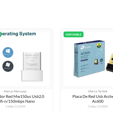
DISPONIBLE
Marca: Mercusys
Marca: Tp-link
dor Red Mw150us Usb2.0
Placa De Red Usb Arch
fi-n/150mbps Nano
Ac600
Código 1119434
Código 1115864