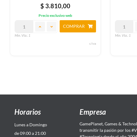
$ 3.810,00
Precio exclusivo web
COMPRAR
Min. Vta.: 1
Min. Vta.: 1
c/iva
Horarios
Empresa
GamePlanet, Games & Technol
Lunes a Domingo
transmitir la pasión por los #
de 09:00 a 21:00
#Tecnología desde el año 200