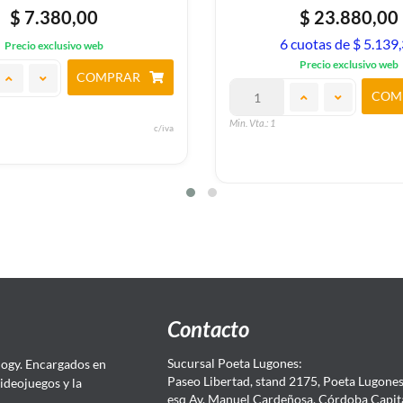
$ 7.380,00
$ 23.880,00
6 cuotas de $ 5.139
Precio exclusivo web
Precio exclusivo web
COMPRAR
COM
Min. Vta.: 1
c/iva
Contacto
Sucursal Poeta Lugones:
ogy. Encargados en
Paseo Libertad, stand 2175, Poeta Lugones.
Videojuegos y la
esq Av. Manuel Cardeñosa, Córdoba Capit
4.