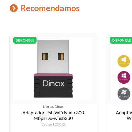
Recomendamos
DISPONIBLE
DISPONIBLE
Marca: Dinax
Adaptador Usb Wifi Nano 300
Adapta
Mbps Dx-wusb330
Wi
Código 1123852