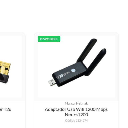
DISPONIBLE
Marca: Netmak
er T2u
Adaptador Usb Wifi 1200 Mbps
Nm-cs1200
Código 1124274