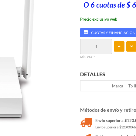
O 6 cuotas de $ 
Precio exclusivo web
CUOTAS Y FINANCIACION
Min. Vta.: 1
DETALLES
Marca
Tp-l
Métodos de envío y retir
Envío superior a $120.0
Envío superior a $120.000 de