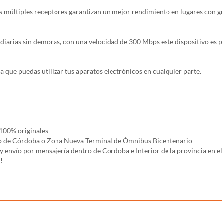
os múltiples receptores garantizan un mejor rendimiento en lugares con gr
s diarias sin demoras, con una velocidad de 300 Mbps este dispositivo es p
a que puedas utilizar tus aparatos electrónicos en cualquier parte.
100% originales
rco de Córdoba o Zona Nueva Terminal de Ómnibus Bicentenario
ío por mensajería dentro de Cordoba e Interior de la provincia en el 
!