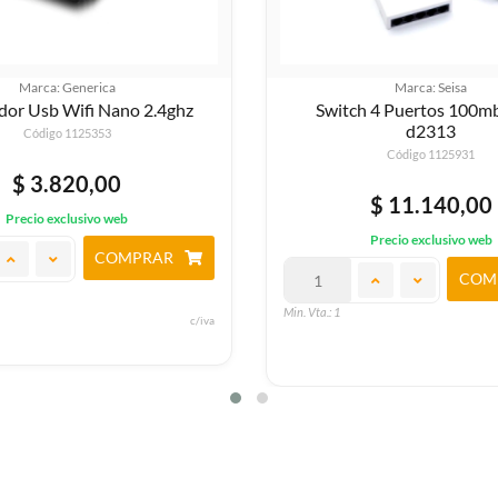
Marca: Seisa
Marca: Noganet
h 4 Puertos 100mbps Jk-
Extensor De Rango 3
d2313
Nga-rep3
Código 1125931
Código 1125069
$ 11.140,00
$ 17.730,00
Precio exclusivo web
Precio exclusivo web
COMPRAR
COM
Min. Vta.: 1
c/iva