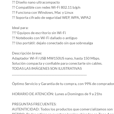
?? Diseño nano ultracompacto
?? Compatible con redes Wi-Fi 802.11 b/g/n
?? Funciona con Windows, Mac y Linux
?? Soporta cifrado de seguridad WEP, WPA, WPA2
Ideal para:
??? Equipos de escritorio sin Wi-Fi
?? Notebooks con Wi-Fi dañado o antiguo
?? Uso portátil: dejalo conectado sin que sobresalga
Descripción breve:
Adaptador Wi-Fi USB MW150US nano, hasta 150 Mbps.
Solución compacta y confiable para conectarte sin cables.
TODAS LAS IMÁGENES SON ILUSTRATIVAS
_________________________________________________
Óptimo Servicio y Garantía de tu compra, con 99% de comprador
HORARIO DE ATENCIÓN: Lunes a Domingos de 9 a 21hs
PREGUNTAS FRECUENTES:
AUTENTICIDAD: Todos los productos que comercializamos son 