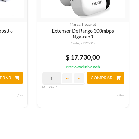
Marca: Tp-link
00mbps
Switch 8 Puertos 100mbps Tl-
sf1008d
Código 1125932
$ 20.120,00
Precio exclusivo web
PRAR
COMPRAR
Min. Vta.: 1
c/iva
c/iva