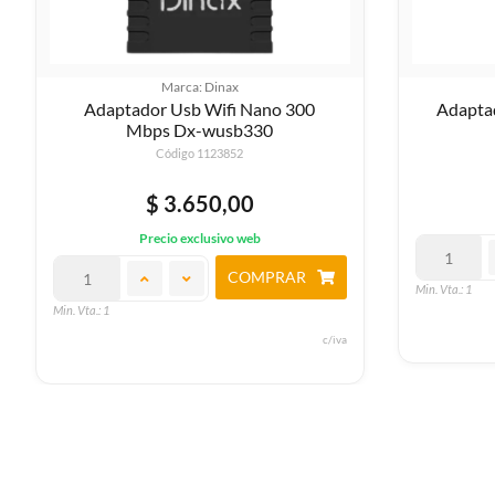
Marca: Generica
Adaptador Usb Wifi Nano 2.4ghz
Switc
Código 1125353
$ 3.820,00
Precio exclusivo web
COMPRAR
Min. Vta.: 1
Min. Vta.: 1
c/iva