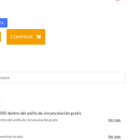
ES
COMPRAR
cusys
o
00 dentro del anillo de circunvalación gratis
ntro del anillo de circunvalación gratis
Ver más
nuestros locales
Ver más