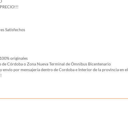
O
PRECIO!!!
es Satisfechos
100% originales
rco de Córdoba o Zona Nueva Terminal de Ómnibus Bicentenario
ío por mensajería dentro de Cordoba e Interior de la provincia en el 
!