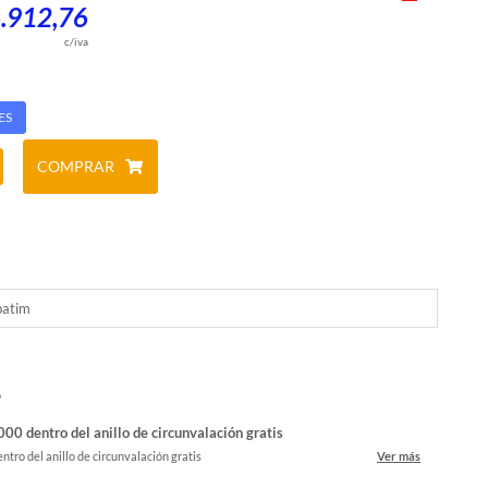
6.912,76
c/iva
ES
COMPRAR
batim
o
00 dentro del anillo de circunvalación gratis
ntro del anillo de circunvalación gratis
Ver más