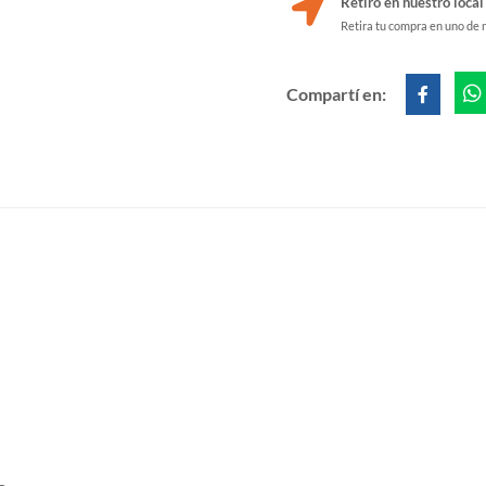
Retiro en nuestro local
Retira tu compra en uno de 
Compartí en: