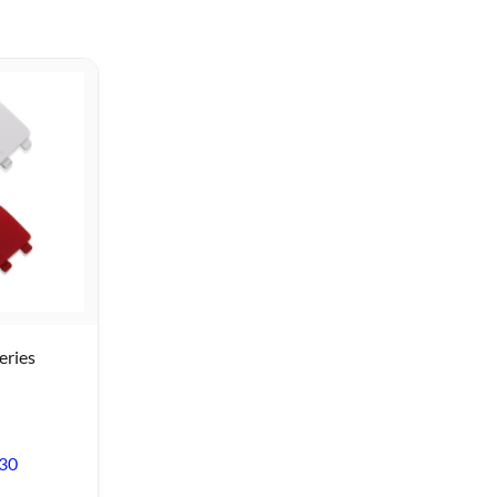
eries
,30