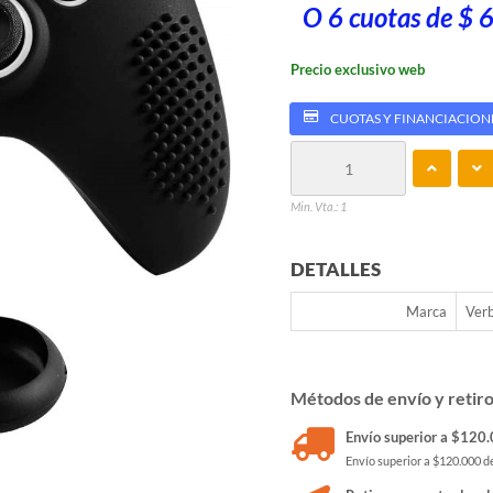
O 6 cuotas de $ 
Precio exclusivo web
CUOTAS Y FINANCIACION
Min. Vta.: 1
DETALLES
Marca
Ver
Métodos de envío y retir
Envío superior a $120.0
Envío superior a $120.000 de