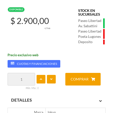
DISPONIBLE
STOCK EN
SUCURSALES
$ 2.900,00
Paseo Libertad
Av. Sabattini
c/iva
Paseo Libertad
Poeta Lugones
Deposito
Precio exclusivo web
CUOTAS Y FINANCIACIONES
COMPRAR
Min. Vta.: 1
DETALLES
Marca
Inkuo