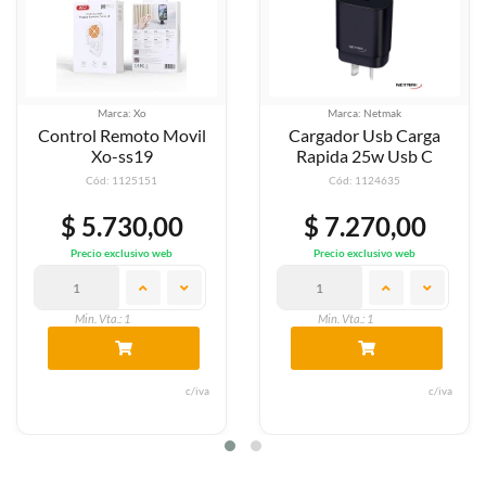
rca: Xo
Marca: Netmak
Marc
Remoto Movil
Cargador Usb Carga
Base Carg
o-ss19
Rapida 25w Usb C
15 
: 1125151
Cód: 1124635
Cód
.730,00
$ 7.270,00
$ 14
exclusivo web
Precio exclusivo web
Precio 
a.: 1
Min. Vta.: 1
Min. Vt
c/iva
c/iva