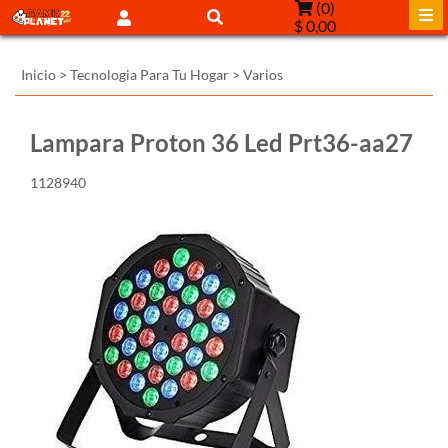
(
0
)
$ 0,00
Inicio
>
Tecnologia Para Tu Hogar
>
Varios
Lampara Proton 36 Led Prt36-aa27
1128940