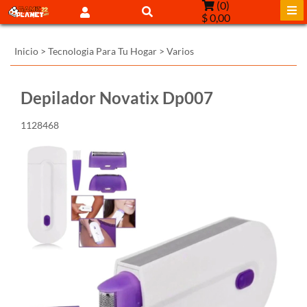
(
0
)
$ 0,00
Inicio
>
Tecnologia Para Tu Hogar
>
Varios
Depilador Novatix Dp007
1128468