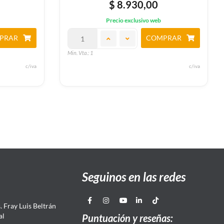
$ 8.930,00
Precio exclusivo web
PRAR
COMPRAR
Min. Vta.: 1
c/iva
c/iva
Seguinos en las redes
 Fray Luis Beltrán
al
Puntuación y reseñas: