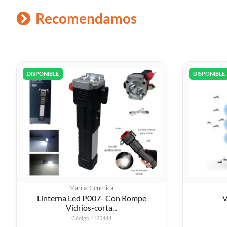
Recomendamos
DISPONIBLE
DISPONIBLE
Marca: Generica
Linterna Led P007- Con Rompe
V
Vidrios-corta...
Código 1125444