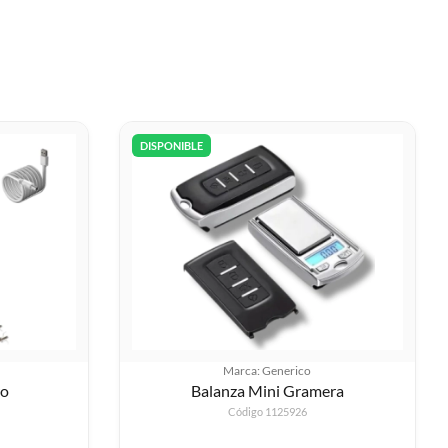
DISPONIBLE
Marca: Generico
ro
Balanza Mini Gramera
Código 1125926