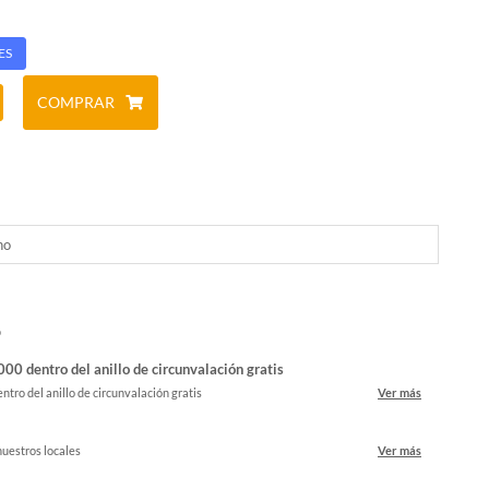
ES
COMPRAR
no
o
00 dentro del anillo de circunvalación gratis
ntro del anillo de circunvalación gratis
Ver más
nuestros locales
Ver más