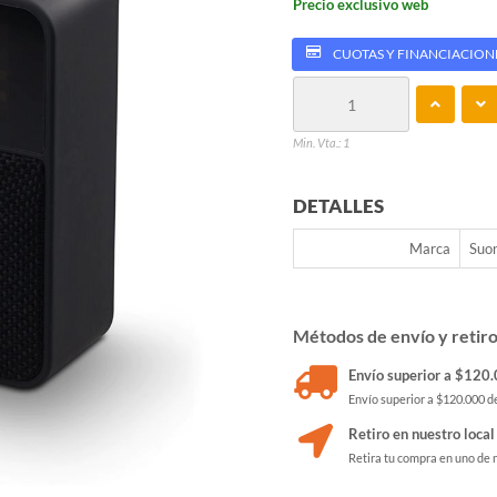
Precio exclusivo web
CUOTAS Y FINANCIACION
Min. Vta.: 1
DETALLES
Marca
Suo
Métodos de envío y retir
Envío superior a $120.0
Envío superior a $120.000 de
Retiro en nuestro local
Retira tu compra en uno de 