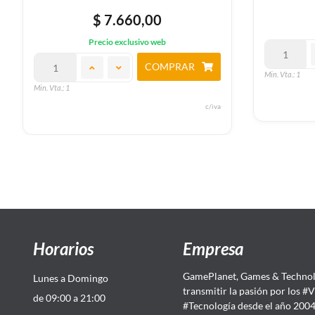
$ 7.660,00
Precio exclusivo web
COMPRAR
Min. Vta.: 1
Min. Vta.: 1
c/iva
Horarios
Empresa
GamePlanet, Games & Technol
Lunes a Domingo
transmitir la pasión por los #
de 09:00 a 21:00
#Tecnología desde el año 200