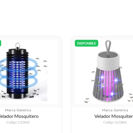
DISPONIBLE
Marca: Generica
Marca: Generica
elador Mosquitero
Velador Mosquite
Código 1123642
Código 1123866