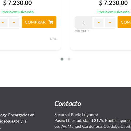
$ 7.230,00
$ 7.230,00
Precio exclusivo web
Precio exclusivo web
COMPRAR
COM
Min. Vta.: 1
c/iva
Contacto
Sucursal Poeta Lugones:
ogy. Encargados en
Paseo Libertad, stand 2175, Poeta Lugones.
Videojuegos y la
esq Av. Manuel Cardeñosa, Córdoba Capit
4.