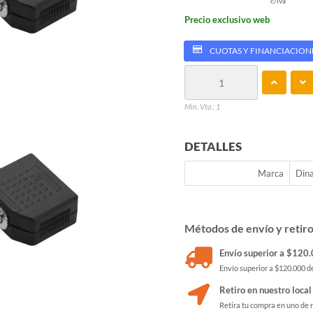
c/iva
Precio exclusivo web
CUOTAS Y FINANCIACION
Min. Vta.: 1
DETALLES
Marca
Din
Métodos de envío y retir
Envío superior a $120.0
Envío superior a $120.000 de
Retiro en nuestro local
Retira tu compra en uno de 