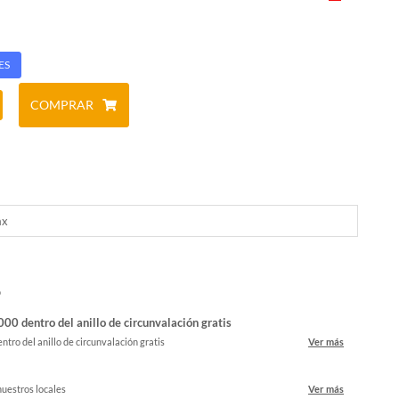
ES
COMPRAR
ax
o
00 dentro del anillo de circunvalación gratis
ntro del anillo de circunvalación gratis
Ver más
nuestros locales
Ver más