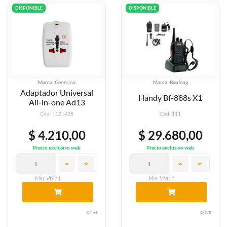
DISPONIBLE
DISPONIBLE
Marca: Generico
Marca: Baofeng
Adaptador Universal
Handy Bf-888s X1
All-in-one Ad13
Cód: 1121428
Cód: 111
$ 4.210,00
$ 29.680,00
Precio exclusivo web
Precio exclusivo web
Min. Vta.: 1
Min. Vta.: 1
c/iva
c/iva