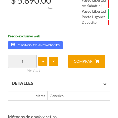
$ 5.890,00
Paseo Libertad
Av. Sabattini
c/iva
Paseo Libertad
Poeta Lugones
Deposito
Precio exclusivo web
CUOTAS Y FINANCIACIONES
COMPRAR
Min. Vta.: 1
DETALLES
Marca
Generico
Métodos de envío y retiro