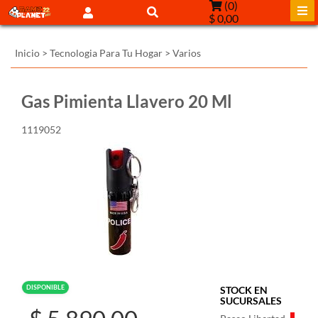
(
0
)
$ 0,00
Inicio
>
Tecnologia Para Tu Hogar
>
Varios
Gas Pimienta Llavero 20 Ml
1119052
DISPONIBLE
STOCK EN
SUCURSALES