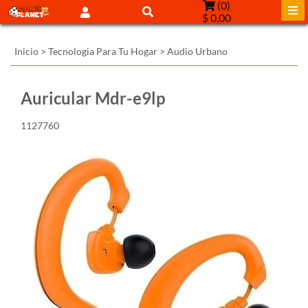
(
0
)
$ 0,00
Inicio
>
Tecnologia Para Tu Hogar
>
Audio Urbano
Auricular Mdr-e9lp
1127760