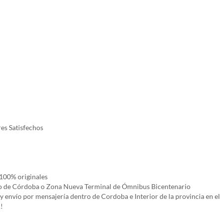
es Satisfechos
100% originales
rco de Córdoba o Zona Nueva Terminal de Ómnibus Bicentenario
ío por mensajería dentro de Cordoba e Interior de la provincia en el 
!