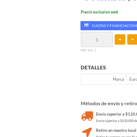
Precio exclusivo web
CUOTAS Y FINANCIACION
Min. Vta.: 1
DETALLES
Marca
Eur
Métodos de envío y retir
Envío superior a $120.0
Envío superior a $120.000 de
Retiro en nuestro local
Retira tu compra en uno de 