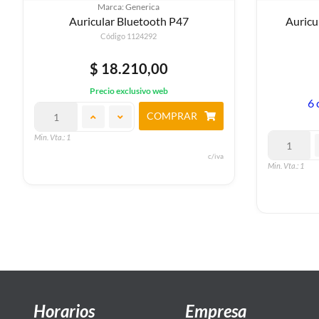
Marca: Generica
Auricular Bluetooth P47
Auricu
Código 1124292
$ 18.210,00
Precio exclusivo web
6 
COMPRAR
Min. Vta.: 1
c/iva
Min. Vta.: 1
Horarios
Empresa