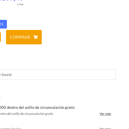
c/iva
ES
COMPRAR
o Sound
o
00 dentro del anillo de circunvalación gratis
ntro del anillo de circunvalación gratis
Ver más
nuestros locales
Ver más