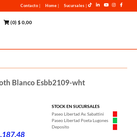
Contacto
Home
Sucursales
|
|
|
(
0
)
$ 0,00
ooth Blanco Esbb2109-wht
STOCK EN SUCURSALES
Paseo Libertad Av. Sabattini
Paseo Libertad Poeta Lugones
Deposito
6.187,48