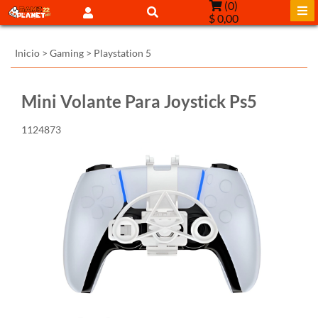
(
0
)
$ 0,00
Inicio
>
Gaming
>
Playstation 5
Mini Volante Para Joystick Ps5
1124873