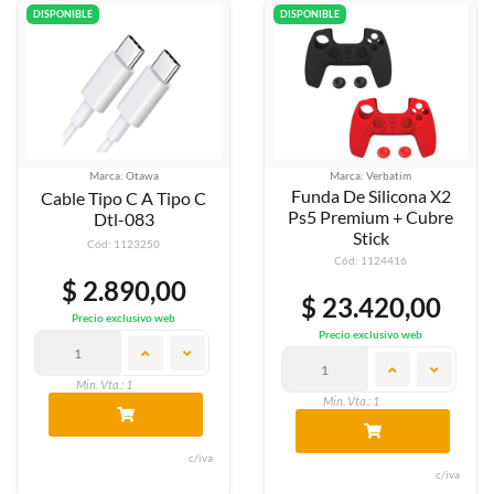
DISPONIBLE
DISPONIBLE
Marca: Verbatim
Marca: Generica
Funda De Silicona X2
Estuche + Funda/cubre
Ps5 Premium + Cubre
Stick Ps5
Stick
Cód: 1124515
Cód: 1124416
$ 28.720,00
$ 23.420,00
Precio exclusivo web
Precio exclusivo web
Min. Vta.: 1
Min. Vta.: 1
c/iva
c/iva