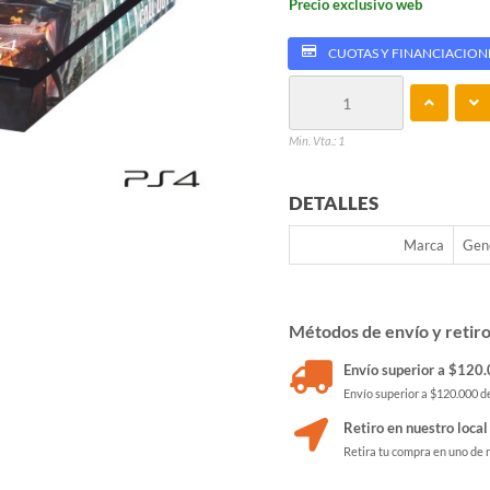
Precio exclusivo web
CUOTAS Y FINANCIACION
Min. Vta.: 1
DETALLES
Marca
Gen
Métodos de envío y retir
Envío superior a $120.0
Envío superior a $120.000 de
Retiro en nuestro local
Retira tu compra en uno de 