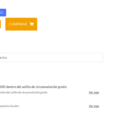
ES
COMPRAR
erico
o
00 dentro del anillo de circunvalación gratis
ntro del anillo de circunvalación gratis
Ver más
nuestros locales
Ver más