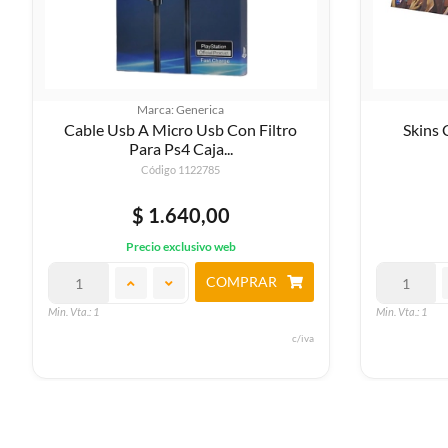
Marca: Generica
Cable Usb A Micro Usb Con Filtro
Skins 
Para Ps4 Caja...
Código 1122785
$ 1.640,00
Precio exclusivo web
COMPRAR
Min. Vta.: 1
Min. Vta.: 1
c/iva