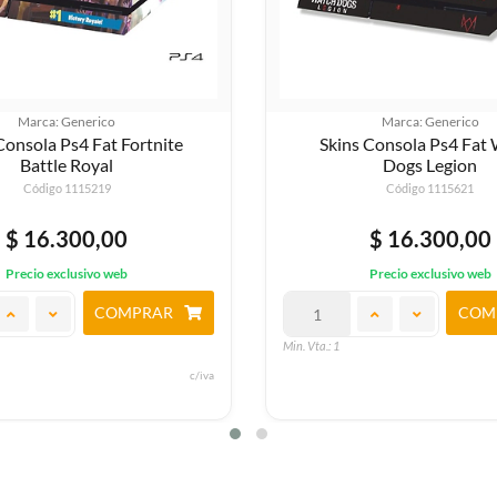
Marca: Generico
Marca: Generico
Consola Ps4 Fat Fortnite
Skins Consola Ps4 Fat
Battle Royal
Dogs Legion
Código 1115219
Código 1115621
$ 16.300,00
$ 16.300,00
Precio exclusivo web
Precio exclusivo web
COMPRAR
COM
Min. Vta.: 1
c/iva