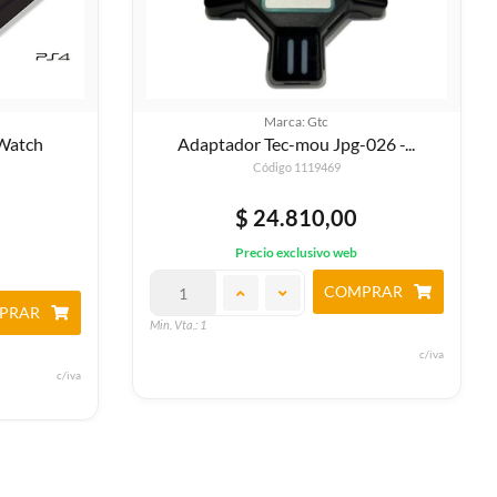
Marca: Gtc
 Watch
Adaptador Tec-mou Jpg-026 -...
Código 1119469
$ 24.810,00
Precio exclusivo web
COMPRAR
PRAR
Min. Vta.: 1
c/iva
c/iva