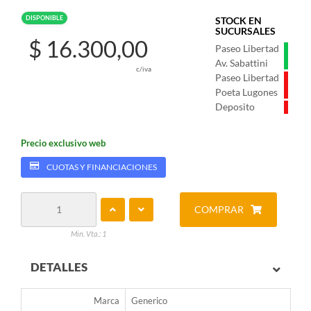
DISPONIBLE
STOCK EN
SUCURSALES
$ 16.300,00
Paseo Libertad
Av. Sabattini
c/iva
Paseo Libertad
Poeta Lugones
Deposito
Precio exclusivo web
CUOTAS Y FINANCIACIONES
COMPRAR
Min. Vta.: 1
DETALLES
Marca
Generico