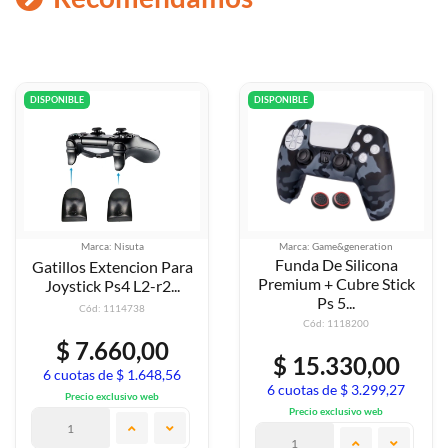
DISPONIBLE
DISPONIBLE
Marca: Nisuta
Marca: Game&generation
Funda De Silicona
Gatillos Extencion Para
Premium + Cubre Stick
Joystick Ps4 L2-r2...
Ps 5...
Cód: 1114738
Cód: 1118200
$ 7.660,00
$ 15.330,00
6 cuotas de $ 1.648,56
6 cuotas de $ 3.299,27
Precio exclusivo web
Precio exclusivo web