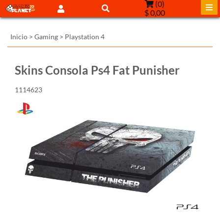
(
0
)
$ 0,00
Inicio
>
Gaming
>
Playstation 4
Skins Consola Ps4 Fat Punisher
1114623