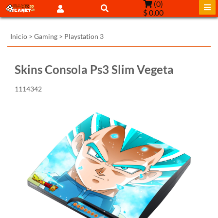
(
0
)
$ 0,00
Inicio
>
Gaming
>
Playstation 3
Skins Consola Ps3 Slim Vegeta
1114342