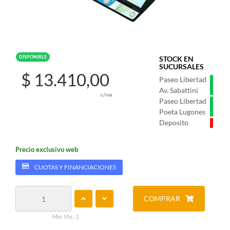
DISPONIBLE
STOCK EN
SUCURSALES
$ 13.410,00
Paseo Libertad
Av. Sabattini
c/iva
Paseo Libertad
Poeta Lugones
Deposito
Precio exclusivo web
CUOTAS Y FINANCIACIONES
COMPRAR
Min. Vta.: 1