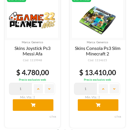
Marca: Generico
Marca: Generico
Skins Joystick Ps3
Skins Consola Ps3 Slim
Messi Afa
Minecraft 2
Cód: 1119948
Cód: 1114615
$ 4.780,00
$ 13.410,00
Precio exclusivo web
Precio exclusivo web
Min. Vta.: 1
Min. Vta.: 1
c/iva
c/iva