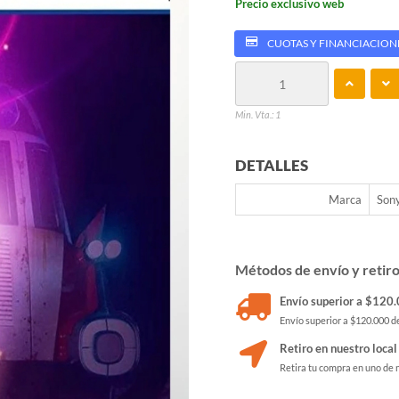
Precio exclusivo web
CUOTAS Y FINANCIACION
Min. Vta.: 1
DETALLES
Marca
Son
Métodos de envío y retir
Envío superior a $120.0
Envío superior a $120.000 de
Retiro en nuestro local
Retira tu compra en uno de 