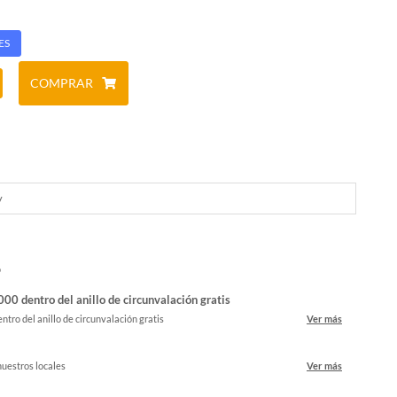
ES
COMPRAR
y
o
00 dentro del anillo de circunvalación gratis
ntro del anillo de circunvalación gratis
Ver más
nuestros locales
Ver más