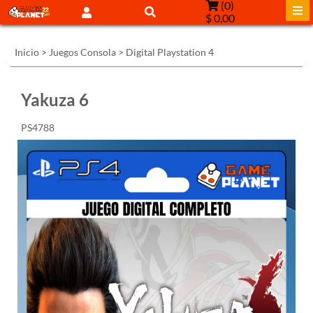
(
0
)
$ 0,00
Inicio
>
Juegos Consola
>
Digital Playstation 4
Yakuza 6
PS4788