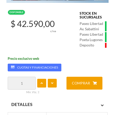
DISPONIBLE
STOCK EN
SUCURSALES
$ 42.590,00
Paseo Libertad
Av. Sabattini
c/iva
Paseo Libertad
Poeta Lugones
Deposito
Precio exclusivo web
CUOTAS Y FINANCIACIONES
COMPRAR
Min. Vta.: 1
DETALLES