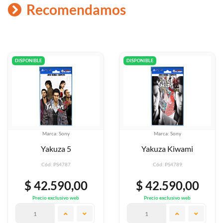
Recomendamos
DISPONIBLE
DISPONIBLE
Marca: Sony
Marca: Sony
Yakuza Kiwami
Yakuza 4
Cód: PS4789
Cód: PS4786
00
$ 42.590,00
$ 42.590,
eb
Precio exclusivo web
Precio exclusivo w