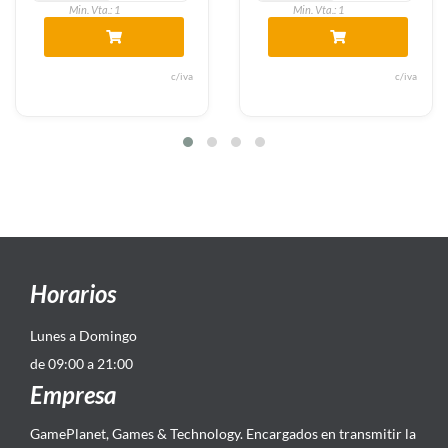
Min. Vta.: 1
Min. Vta.: 1
va
c/iva
c/i
Horarios
Lunes a Domingo
de 09:00 a 21:00
Empresa
GamePlanet, Games & Technology. Encargados en transmitir la