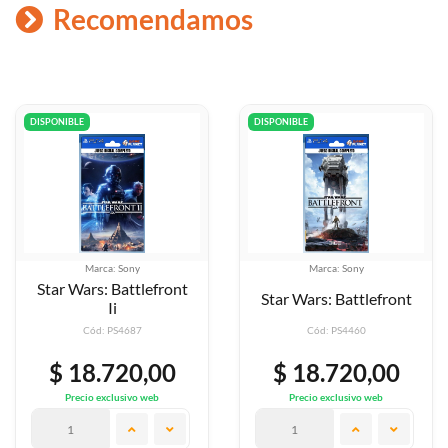
Recomendamos
DISPONIBLE
DISPONIBLE
Marca: Sony
Marca: Sony
t
Star Wars Jedi Knight
Star Wars: Battlefront
Ii: Jedi Outcast
Cód: PS4460
Cód: PS4462
$ 18.720,00
$ 22.750,00
Precio exclusivo web
Precio exclusivo web