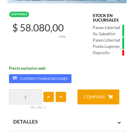
DISPONIBLE
STOCK EN
SUCURSALES
$ 58.080,00
Paseo Libertad
Av. Sabattini
c/iva
Paseo Libertad
Poeta Lugones
Deposito
Precio exclusivo web
CUOTAS Y FINANCIACIONES
COMPRAR
Min. Vta.: 1
DETALLES