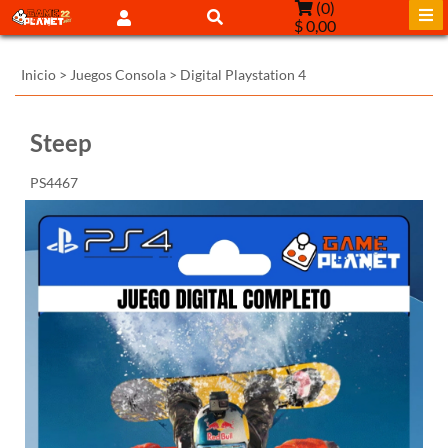
(
0
)
$ 0,00
Inicio
>
Juegos Consola
>
Digital Playstation 4
Steep
PS4467