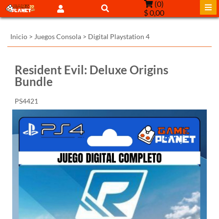
(
0
)
$ 0,00
Inicio
>
Juegos Consola
>
Digital Playstation 4
Resident Evil: Deluxe Origins
Bundle
PS4421