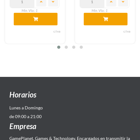
Min. Vta.: 1
Min. Vta.: 1
c/iva
c/iva
Horarios
Lunes a Domingo
de 09:00 a 21:00
Empresa
GamePlanet, Games & Technology. Encargados en transmitir la