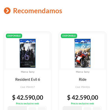
Recomendamos
DISPONIBLE
DISPONIBLE
Marca: Sony
Marca: Sony
Resident Evil
Ride
Revelations 1
Cód: PS4426
Cód: PS4419
0
$ 42.590,00
$ 42.590,0
Precio exclusivo web
Precio exclusivo web