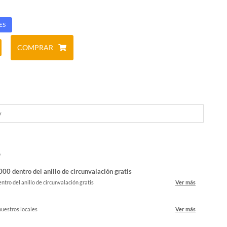
ES
COMPRAR
y
o
00 dentro del anillo de circunvalación gratis
ntro del anillo de circunvalación gratis
Ver más
nuestros locales
Ver más