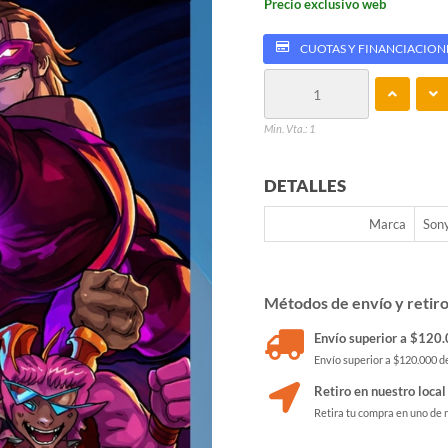
Precio exclusivo web
CUOTAS Y FINANCIACION
Min. Vta.: 1
DETALLES
Marca
Son
Métodos de envío y retir
Envío superior a $120.0
Envío superior a $120.000 de
Retiro en nuestro local
Retira tu compra en uno de 