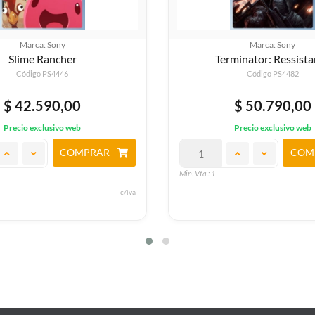
Marca: Sony
Marca: Sony
rminator: Ressistance
Paw Patrol Mighty Pup
Adventure Bay
Código PS4482
Código PS46024
$ 50.790,00
$ 50.790,00
Precio exclusivo web
Precio exclusivo web
COMPRAR
COM
Min. Vta.: 1
c/iva