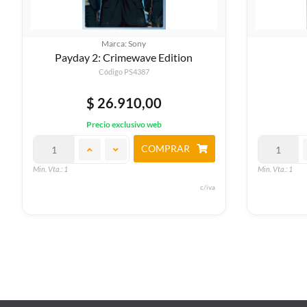
Marca: Sony
Slime Rancher
Te
Código PS4446
$ 42.590,00
Precio exclusivo web
COMPRAR
Min. Vta.: 1
Min. Vta.: 1
c/iva