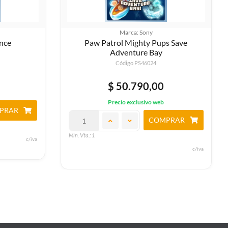
Marca: Sony
s Save
Streets Of Rage 4
Código PS4472
$ 58.080,00
Precio exclusivo web
COMPRAR
PRAR
Min. Vta.: 1
c/iva
c/iva