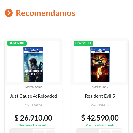
Recomendamos
DISPONIBLE
DISPONIBLE
Marca: Sony
Marca: Sony
ded
Resident Evil 5
Yakuza Kiwami 2
Cód: PS4416
Cód: PS4790
0
$ 42.590,00
$ 42.590,0
Precio exclusivo web
Precio exclusivo web