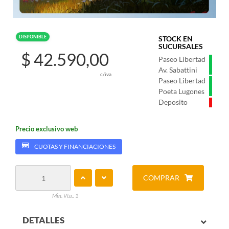
DISPONIBLE
STOCK EN
SUCURSALES
$ 42.590,00
Paseo Libertad
Av. Sabattini
c/iva
Paseo Libertad
Poeta Lugones
Deposito
Precio exclusivo web
CUOTAS Y FINANCIACIONES
COMPRAR
Min. Vta.: 1
DETALLES