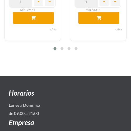
Min. Vta.: 1
Min. Vta.: 1
c/iva
c/iva
Horarios
Lunes a Domingo
de 09:00 a 21:00
Empresa