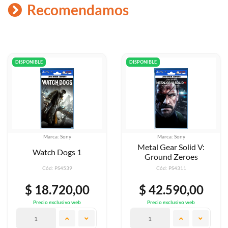
Recomendamos
DISPONIBLE
DISPONIBLE
Marca: Sony
Marca: Sony
Metal Gear Solid V:
Namco Muse
1
Ground Zeroes
Volumen 2
Cód: PS4311
Cód: PS4809
00
$ 42.590,00
$ 42.590,
eb
Precio exclusivo web
Precio exclusivo w