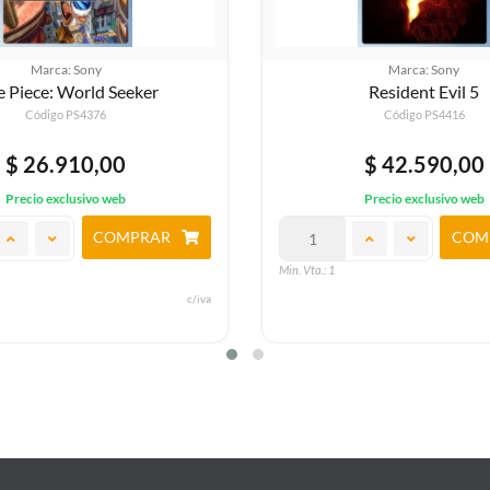
Marca: Sony
Marca: Sony
Resident Evil 5
One Piece: Burning B
Código PS4416
Código PS4373
$ 42.590,00
$ 50.790,00
Precio exclusivo web
Precio exclusivo web
COMPRAR
COM
Min. Vta.: 1
c/iva