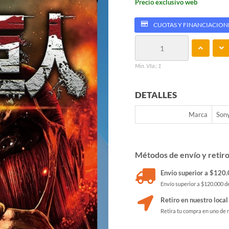
Precio exclusivo web
CUOTAS Y FINANCIACION
Min. Vta.: 1
DETALLES
Marca
Son
Métodos de envío y retir
Envío superior a $120.0
Envío superior a $120.000 de
Retiro en nuestro local
Retira tu compra en uno de 