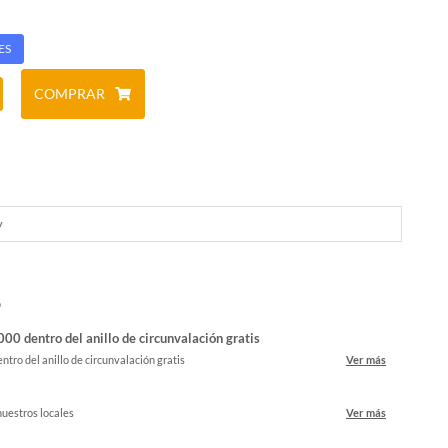
ES
COMPRAR
y
o
00 dentro del anillo de circunvalación gratis
ntro del anillo de circunvalación gratis
Ver más
nuestros locales
Ver más