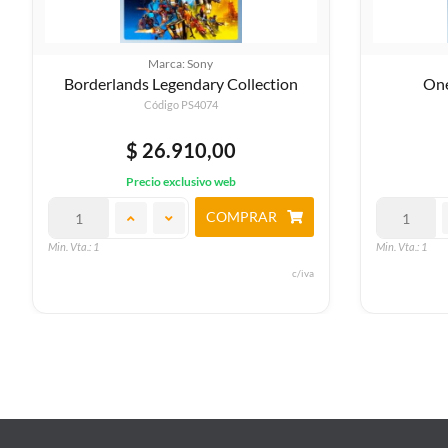
Marca: Sony
One Piece: World Seeker
Código PS4376
$ 26.910,00
Precio exclusivo web
COMPRAR
Min. Vta.: 1
Min. Vta.: 1
c/iva