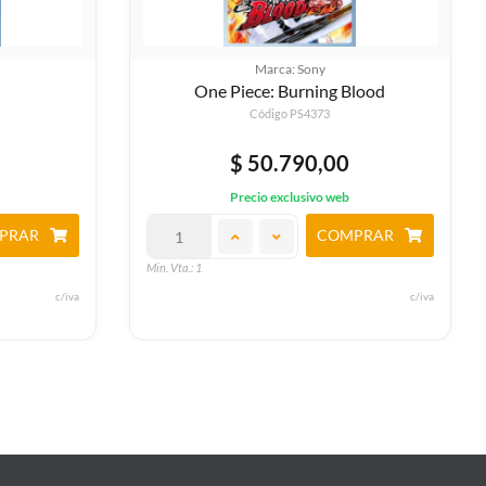
Marca: Sony
lood
Olympic Games Tokio 2020
Código PS4764
$ 50.790,00
Precio exclusivo web
PRAR
COMPRAR
Min. Vta.: 1
c/iva
c/iva