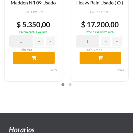
Usado
Heavy Rain Usado ( O )
Usado 2 Muñe
Cód: 1115139
Cód: 1117586
00
$ 17.200,00
$ 31.500,
eb
Precio exclusivo web
Precio exclusivo w
Min. Vta.: 1
Min. Vta.: 1
c/iva
c/iva
Horarios