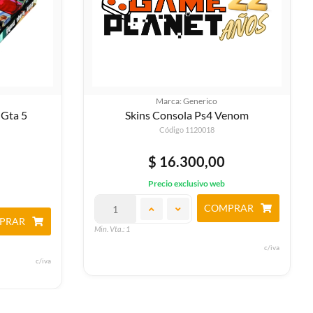
Marca: Generico
 Gta 5
Skins Consola Ps4 Venom
Código 1120018
$ 16.300,00
Precio exclusivo web
COMPRAR
PRAR
Min. Vta.: 1
c/iva
c/iva