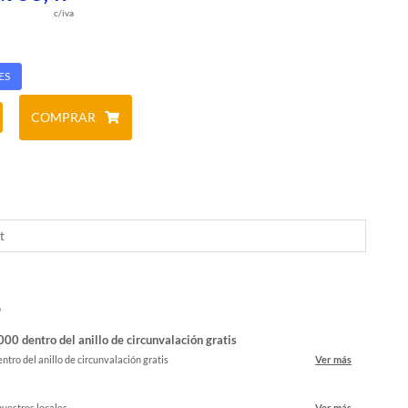
c/iva
ES
COMPRAR
t
o
00 dentro del anillo de circunvalación gratis
ntro del anillo de circunvalación gratis
Ver más
nuestros locales
Ver más