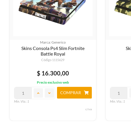
Marca: Generico
Skins Consola Ps4 Slim Fortnite
Sk
Battle Royal
Código 1115629
$ 16.300,00
Precio exclusivo web
COMPRAR
Min. Vta.: 1
Min. Vta.: 1
c/iva