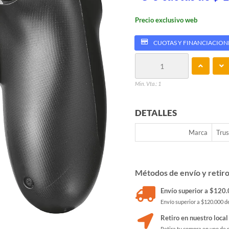
Precio exclusivo web
CUOTAS Y FINANCIACION
Min. Vta.: 1
DETALLES
Marca
Trus
Métodos de envío y retir
Envío superior a $120.0
Envío superior a $120.000 de
Retiro en nuestro local
Retira tu compra en uno de 