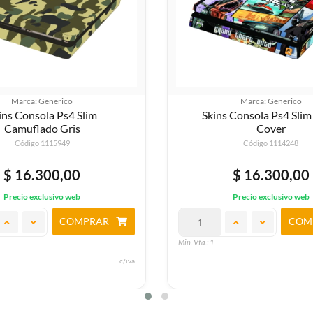
Marca: Generico
Marca: Generico
ins Consola Ps4 Slim
Skins Consola Ps4 Slim
Camuflado Gris
Cover
Código 1115949
Código 1114248
$ 16.300,00
$ 16.300,00
Precio exclusivo web
Precio exclusivo web
COMPRAR
COM
Min. Vta.: 1
c/iva