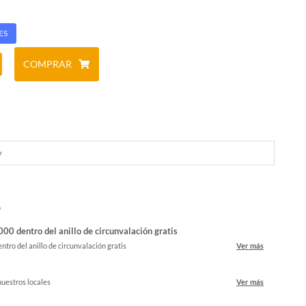
ES
COMPRAR
y
o
00 dentro del anillo de circunvalación gratis
ntro del anillo de circunvalación gratis
Ver más
nuestros locales
Ver más