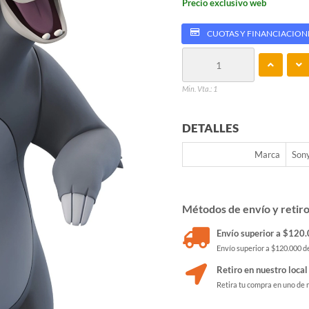
Precio exclusivo web
CUOTAS Y FINANCIACION
Min. Vta.: 1
DETALLES
Marca
Son
Métodos de envío y retir
Envío superior a $120.0
Envío superior a $120.000 de
Retiro en nuestro local
Retira tu compra en uno de 