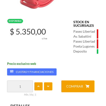
DISPONIBLE
STOCK EN
SUCURSALES
$ 5.350,00
Paseo Libertad
Av. Sabattini
c/iva
Paseo Libertad
Poeta Lugones
Deposito
Precio exclusivo web
CUOTAS Y FINANCIACIONES
COMPRAR
Min. Vta.: 1
DETALLES