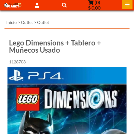
(
0
)
$ 0,00
Inicio
>
Outlet
>
Outlet
Lego Dimensions + Tablero +
Muñecos Usado
1128708