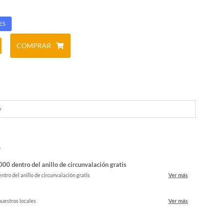
ES
COMPRAR
y
o
00 dentro del anillo de circunvalación gratis
ntro del anillo de circunvalación gratis
Ver más
nuestros locales
Ver más