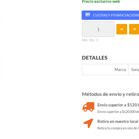
Precio exclusivo web
CUOTAS Y FINANCIACION
Min. Vta.: 1
DETALLES
Marca
Son
Métodos de envío y retir
Envío superior a $120.0
Envío superior a $120.000 de
Retiro en nuestro local
Retira tu compra en uno de 