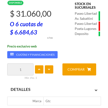
DISPONIBLE
STOCK EN
SUCURSALES
$ 31.060,00
Paseo Libertad
Av. Sabattini
O 6 cuotas de
Paseo Libertad
Poeta Lugones
$ 6.684,63
Deposito
c/iva
Precio exclusivo web
CUOTAS Y FINANCIACIONES
COMPRAR
Min. Vta.: 1
DETALLES
Marca
Gtc