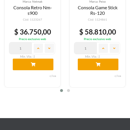
Marca: Netmak
Marca: Peiso
Consola Retro Nm-
Consola Game Stick
s900
Rs-120
Cód: 1123267
Cód: 1124861
$ 36.750,00
$ 58.810,00
Precio exclusivo web
Precio exclusivo web
Min. Vta.: 1
Min. Vta.: 1
c/iva
c/iva