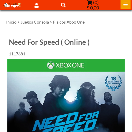
(
0
)
$ 0,00
Inicio
>
Juegos Consola
>
Fisicos Xbox One
Need For Speed ( Online )
1117681