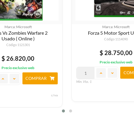
Marca: Microsoft
Marca: Microsoft
s Vs Zombies Warfare 2
Forza 5 Motor Sport 
Usado ( Online )
Código 1114090
Código 1121301
$ 28.750,00
$ 26.820,00
Precio exclusivo web
Precio exclusivo web
COM
COMPRAR
Min. Vta.: 1
c/iva