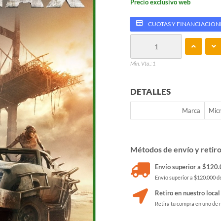
Precio exclusivo web
CUOTAS Y FINANCIACION
Min. Vta.: 1
DETALLES
Marca
Micr
Métodos de envío y retir
Envío superior a $120.0
Envío superior a $120.000 de
Retiro en nuestro local
Retira tu compra en uno de 