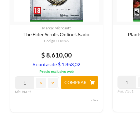
Marca: Microsoft
The Elder Scrolls Online Usado
Plant
Código 1118265
$ 8.610,00
6 cuotas de $ 1.853,02
Precio exclusivo web
COMPRAR
Min. Vta.: 1
Min. Vta.: 1
c/iva