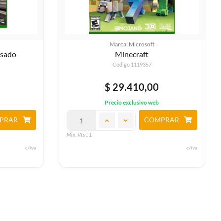
Marca: Microsoft
Usado
Minecraft
Código 1119357
$ 29.410,00
Precio exclusivo web
PRAR
COMPRAR
Min. Vta.: 1
c/iva
c/iva