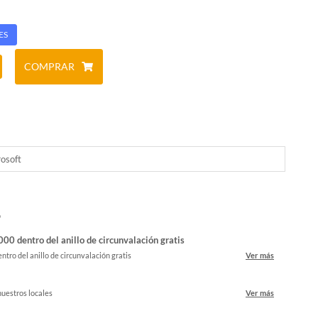
ES
COMPRAR
osoft
o
00 dentro del anillo de circunvalación gratis
ntro del anillo de circunvalación gratis
Ver más
nuestros locales
Ver más