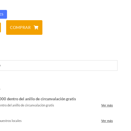
ES
COMPRAR
y
o
00 dentro del anillo de circunvalación gratis
ntro del anillo de circunvalación gratis
Ver más
nuestros locales
Ver más