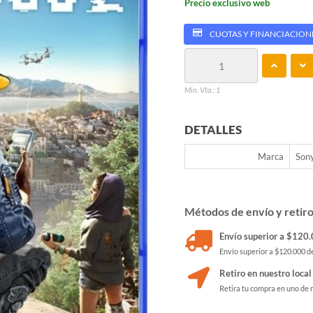
Precio exclusivo web
CUOTAS Y FINANCIACION
Min. Vta.: 1
DETALLES
Marca
Son
Métodos de envío y retir
Envío superior a $120.0
Envío superior a $120.000 de
Retiro en nuestro local
Retira tu compra en uno de 