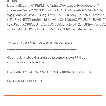
acción
Desarrollador: HYPERLINK "https://www.google.com/search?
sca_esv=ec9e5a722f530583&rlz=1C1CHZN_esAR1027AR1027&b
WgJj2oXSkWK85a7PD1xg:1754156857405&q=Telltale+Games
tLTrLZM9HE77iznudtwHbHabwk_aOtLLQduqC2TkUSbBpJKvdN
tZRjJGCmXCP8QpUTl2A%3D%3D&sa=X&ved=2ahUKEwj7w_bC1
yOAxXvHLkGHW-KDhUQmxN6BAgVEAI" Telltale Games
TODAS LAS IMÁGENES SON ILUSTRATIVAS
_________________________________________________
Óptimo Servicio y Garantía de tu compra, con 99% de
compradores Satisfechos
HORARIO DE ATENCIÓN: Lunes a Domingos de 9 a 21hs
PREGUNTAS FRECUEN