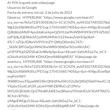
Al 95% le gustó este videojuego
Usuarios de Google
Fecha de estreno inicial: 2 de julio de 2013
Géneros: HYPERLINK "https://www.google.com/search?
sca_esv=ec9e5a722f530583&rlz=1C1CHZN_esAR1027AR1027&b
WgJj2oXSkWK85a7PD1xg:1754156857405&q=&si=AMgyJEvmed8F
QJRdklshMhfF4piohtaKuHqmQZ6YLlze9fyWSMF893H3TF4Zfzh
ozP4jIkjJQEf8ds5A1yilMhXMfdrO1Z4wanZo0rEQe36xF-
6Tc7-nZQvJD8wVH9YfrInZ9-QWqQNmdsL747c-
_5E6SCBfFGaQyi3NNObwWR0r006DwTd1svWvUhC-
yiOP5PKg5SZESAak3v4Be4pSpc&sa=X&ved=2ahUKEwj7w_bC1-
yOAxXvHLkGHW-KDhUQmxN6BAgWEAI" Videojuego de
aventura, HYPERLINK "https://www.google.com/search?
sca_esv=ec9e5a722f530583&rlz=1C1CHZN_esAR1027AR1027&b
WgJj2oXSkWK85a7PD1xg:1754156857405&q=&si=AMgyJEvei
mqPmHW7-
3NRBOnsv3TppetWO30cQNHtMui0AU52s2bQ90zDSehFHwACJ
YXpbv55u6CeFjS9_pLoHYWFZB9RsCvZJJ9Viv-
IAf52AQ03dXcQc07NxBKAkfE5wzBhemzYDlskHDoV3GAP9Xd7x
XChJrcRTVEc-
yiMgxEWQpJ51&sa=X&ved=2ahUKEwj7w_bC1-
yOAxXvHLkGHW-KDhUQmxN6BAgWEAM" Videojuego de