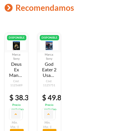
Recomendamos
DISPONIBLE
DISPONIBLE
Marca:
Marca:
Sony
Sony
Deus
God
Ex
Eater 2
Mankind
Usado
Divided
( O )
Cód:
Cód:
Usado
1125689
1125751
( O )
$ 38.310,00
$ 49.810,00
Precio
Precio
exclusivo
exclusivo
web
web
Min.
Min.
Vta.: 1
Vta.: 1