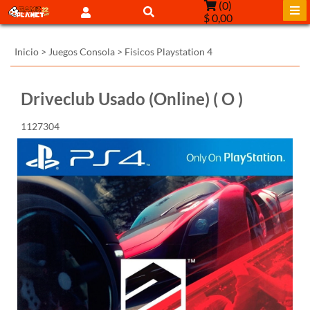
(
0
)
$ 0,00
Inicio
>
Juegos Consola
>
Fisicos Playstation 4
Driveclub Usado (Online) ( O )
1127304