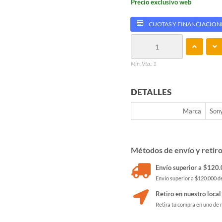
Precio exclusivo web
CUOTAS Y FINANCIACION
Min. Vta.: 1
DETALLES
Marca
Son
Métodos de envío y retir
Envío superior a $120.0
Envío superior a $120.000 de
Retiro en nuestro local
Retira tu compra en uno de 