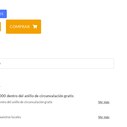
ES
COMPRAR
y
o
00 dentro del anillo de circunvalación gratis
ntro del anillo de circunvalación gratis
Ver más
nuestros locales
Ver más