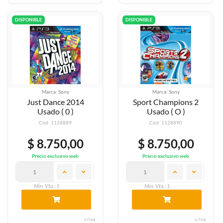
DISPONIBLE
DISPONIBLE
Marca: Sony
Marca: Sony
Just Dance 2014
Sport Champions 2
Usado ( 0 )
Usado ( O )
Cód: 1128889
Cód: 1128890
$ 8.750,00
$ 8.750,00
Precio exclusivo web
Precio exclusivo web
Min. Vta.: 1
Min. Vta.: 1
c/iva
c/iva