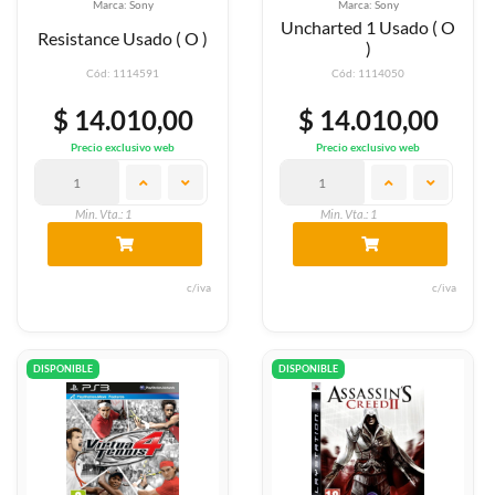
Marca: Sony
Marca: Sony
Uncharted 1 Usado ( O
Resistance Usado ( O )
)
Cód: 1114591
Cód: 1114050
$ 14.010,00
$ 14.010,00
Precio exclusivo web
Precio exclusivo web
Min. Vta.: 1
Min. Vta.: 1
c/iva
c/iva
DISPONIBLE
DISPONIBLE