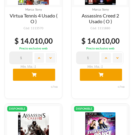
Marca: Sony
Marca: Sony
Virtua Tennis 4 Usado (
Assassins Creed 2
O )
Usado ( O )
Cód: 1113570
Cód: 1111880
$ 14.010,00
$ 14.010,00
Precio exclusivo web
Precio exclusivo web
Min. Vta.: 1
Min. Vta.: 1
c/iva
c/iva
DISPONIBLE
DISPONIBLE