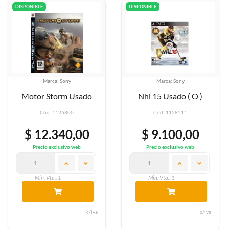
DISPONIBLE
DISPONIBLE
Marca: Sony
Marca: Sony
Motor Storm Usado
Nhl 15 Usado ( O )
Cód: 1126800
Cód: 1128511
$ 12.340,00
$ 9.100,00
Precio exclusivo web
Precio exclusivo web
Min. Vta.: 1
Min. Vta.: 1
c/iva
c/iva