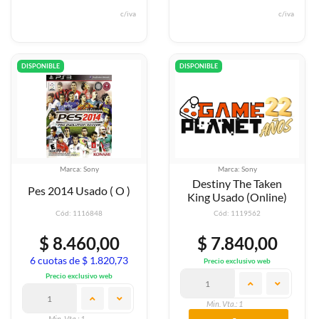
c/iva
c/iva
DISPONIBLE
DISPONIBLE
Marca: Sony
Marca: Sony
Destiny The Taken
Pes 2014 Usado ( O )
King Usado (Online)
Cód: 1116848
Cód: 1119562
$ 8.460,00
$ 7.840,00
6 cuotas de $ 1.820,73
Precio exclusivo web
Precio exclusivo web
Min. Vta.: 1
Min. Vta.: 1