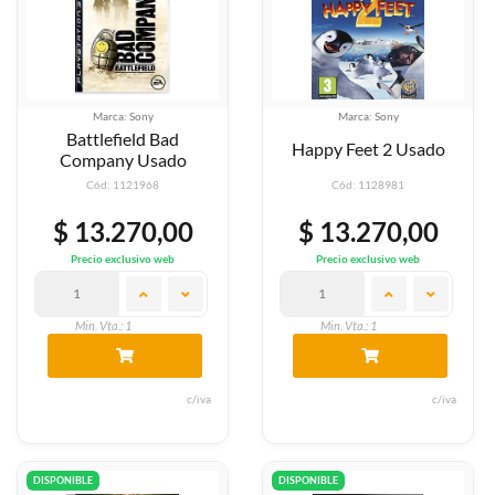
Marca: Sony
Marca: Sony
Battlefield Bad
Happy Feet 2 Usado
Company Usado
Cód: 1121968
Cód: 1128981
$ 13.270,00
$ 13.270,00
Precio exclusivo web
Precio exclusivo web
Min. Vta.: 1
Min. Vta.: 1
c/iva
c/iva
DISPONIBLE
DISPONIBLE