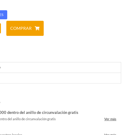
ES
COMPRAR
y
o
00 dentro del anillo de circunvalación gratis
ntro del anillo de circunvalación gratis
Ver más
nuestros locales
Ver más