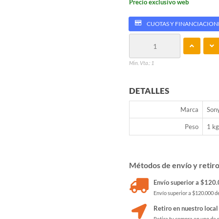
Precio exclusivo web
CUOTAS Y FINANCIACION
Min. Vta.: 1
DETALLES
Marca
Son
Peso
1 kg
Métodos de envío y retir
Envío superior a $120.0
Envío superior a $120.000 de
Retiro en nuestro local
Retira tu compra en uno de 