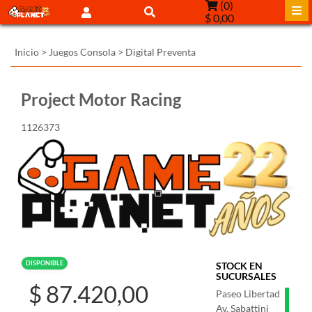
(
0
)
$ 0,00
Inicio
>
Juegos Consola
>
Digital Preventa
Project Motor Racing
1126373
DISPONIBLE
STOCK EN
SUCURSALES
$ 87.420,00
Paseo Libertad
Av. Sabattini