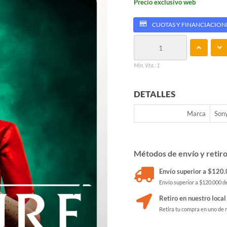
Precio exclusivo web
CUOTAS Y FINANCIACION
Min. Vta.: 1
DETALLES
Marca
Son
Métodos de envío y retir
Envío superior a $120.0
Envío superior a $120.000 de
Retiro en nuestro local
Retira tu compra en uno de 