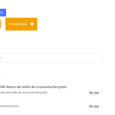
ES
COMPRAR
y
o
00 dentro del anillo de circunvalación gratis
ntro del anillo de circunvalación gratis
Ver más
nuestros locales
Ver más