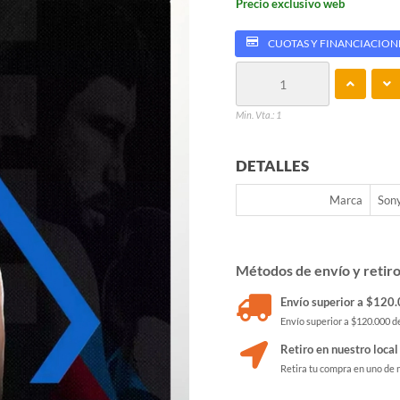
Precio exclusivo web
CUOTAS Y FINANCIACION
Min. Vta.: 1
DETALLES
Marca
Son
Métodos de envío y retir
Envío superior a $120.0
Envío superior a $120.000 de
Retiro en nuestro local
Retira tu compra en uno de 