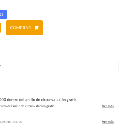
ES
COMPRAR
y
o
00 dentro del anillo de circunvalación gratis
ntro del anillo de circunvalación gratis
Ver más
nuestros locales
Ver más