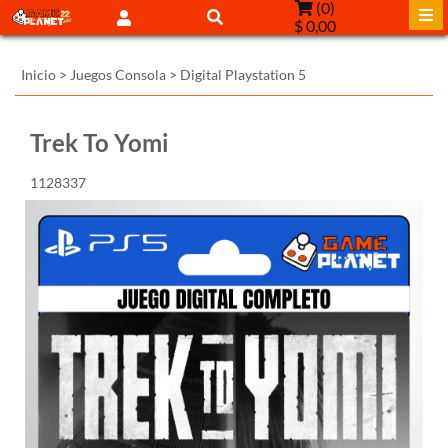
(
0
)
$ 0,00
Inicio
>
Juegos Consola
>
Digital Playstation 5
Trek To Yomi
1128337