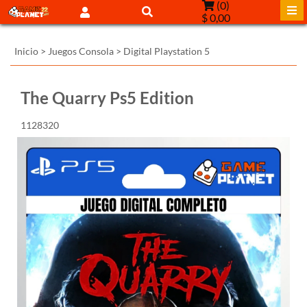
(
0
)
$ 0,00
Inicio
>
Juegos Consola
>
Digital Playstation 5
The Quarry Ps5 Edition
1128320