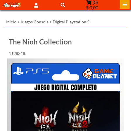
(
0
)
$ 0,00
Inicio
>
Juegos Consola
>
Digital Playstation 5
The Nioh Collection
1128318