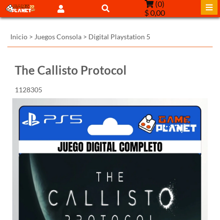
(
0
)
$ 0,00
Inicio
>
Juegos Consola
>
Digital Playstation 5
The Callisto Protocol
1128305