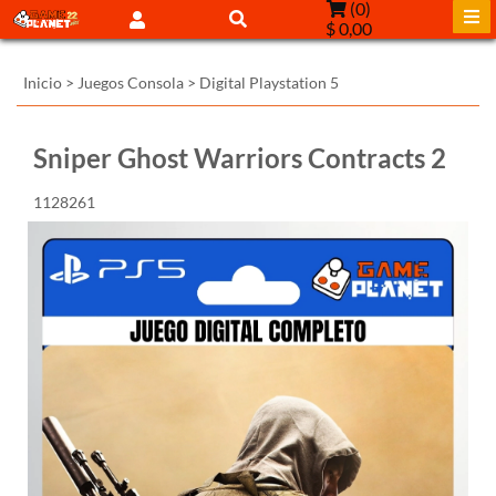
(
0
)
$ 0,00
Inicio
>
Juegos Consola
>
Digital Playstation 5
Sniper Ghost Warriors Contracts 2
1128261