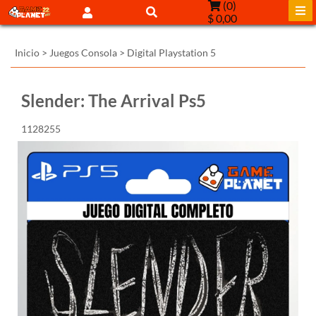
(
0
)
$ 0,00
Inicio
>
Juegos Consola
>
Digital Playstation 5
Slender: The Arrival Ps5
1128255