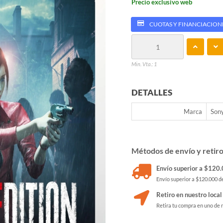
Precio exclusivo web
CUOTAS Y FINANCIACION
Min. Vta.: 1
DETALLES
Marca
Son
Métodos de envío y retir
Envío superior a $120.0
Envío superior a $120.000 de
Retiro en nuestro local
Retira tu compra en uno de 