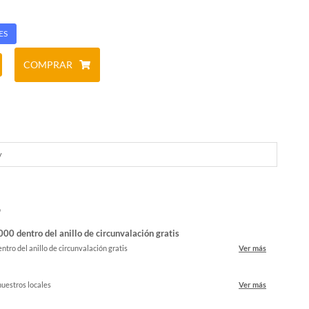
ES
COMPRAR
y
o
00 dentro del anillo de circunvalación gratis
ntro del anillo de circunvalación gratis
Ver más
nuestros locales
Ver más