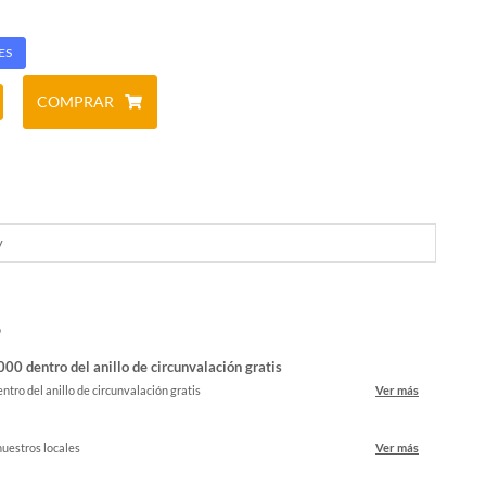
ES
COMPRAR
y
o
00 dentro del anillo de circunvalación gratis
ntro del anillo de circunvalación gratis
Ver más
nuestros locales
Ver más