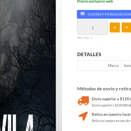
Precio exclusivo web
CUOTAS Y FINANCIACION
Min. Vta.: 1
DETALLES
Marca
Son
Métodos de envío y retir
Envío superior a $120.0
Envío superior a $120.000 de
Retiro en nuestro local
Retira tu compra en uno de 